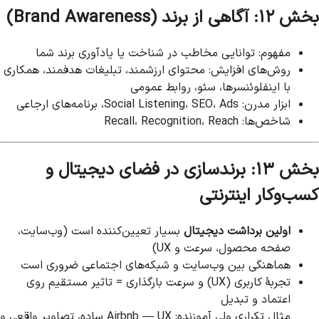
بخش ۱۲: آگاهی از برند (Brand Awareness)
مفهوم: توانایی مخاطب در شناخت یا یادآوری برند شما
روش‌های افزایش: محتوای ارزشمند، تبلیغات هدفمند، همکاری
با اینفلوئنسرها، سئو، روابط عمومی
ابزار مدرن: Social Listening، SEO، Ads، برنامه‌های ارجاعی
شاخص‌ها: Recall، Recognition، Reach
بخش ۱۳: برندسازی در فضای دیجیتال و
کسب‌وکار اینترنتی
اولین برداشت دیجیتال
بسیار تعیین‌کننده است (وب‌سایت،
صفحه محصول، سرعت و UX)
هماهنگی بین وب‌سایت و شبکه‌های اجتماعی ضروری است
تجربهٔ کاربری (UX) و سرعت بارگذاری = تاثیر مستقیم روی
اعتماد و تبدیل
مثال تکراری ولی آموزنده: Airbnb — UX ساده، تصاویر واقعی و