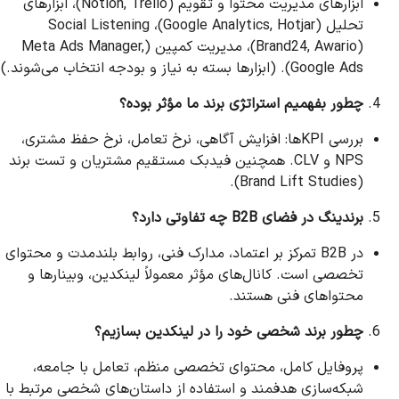
ابزارهای مدیریت محتوا و تقویم (Notion, Trello)، ابزارهای
تحلیل (Google Analytics, Hotjar)، Social Listening
(Brand24, Awario)، مدیریت کمپین (Meta Ads Manager,
Google Ads). (ابزارها بسته به نیاز و بودجه انتخاب می‌شوند.)
چطور بفهمیم استراتژی برند ما مؤثر بوده؟
بررسی KPIها: افزایش آگاهی، نرخ تعامل، نرخ حفظ مشتری،
NPS و CLV. همچنین فیدبک مستقیم مشتریان و تست برند
(Brand Lift Studies).
برندینگ در فضای B2B چه تفاوتی دارد؟
در B2B تمرکز بر اعتماد، مدارک فنی، روابط بلندمدت و محتوای
تخصصی است. کانال‌های مؤثر معمولاً لینکدین، وبینارها و
محتواهای فنی هستند.
چطور برند شخصی خود را در لینکدین بسازیم؟
پروفایل کامل، محتوای تخصصی منظم، تعامل با جامعه،
شبکه‌سازی هدفمند و استفاده از داستان‌های شخصی مرتبط با